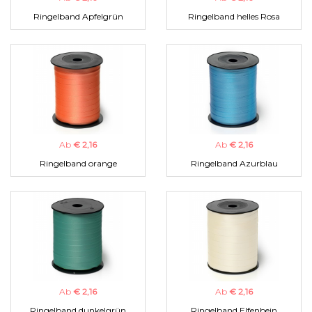
Ringelband Apfelgrün
Ringelband helles Rosa
Ab
€ 2,16
Ab
€ 2,16
Ringelband orange
Ringelband Azurblau
Ab
€ 2,16
Ab
€ 2,16
Ringelband dunkelgrün
Ringelband Elfenbein