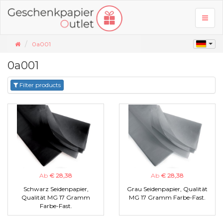
Toggl
naviga
0a001
0a001
Filter products
Ab
€ 28,38
Ab
€ 28,38
Schwarz Seidenpapier,
Grau Seidenpapier, Qualität
Qualität MG 17 Gramm
MG 17 Gramm Farbe-Fast.
Farbe-Fast.