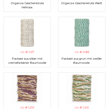
Organza Geschenktüte
Organza Geschenktüte Weiß.
hellrosa.
Ab
€ 1,07
Ab
€ 0,85
Packseil aus silber mit
Packseil aus grün mit weißer
cremefarbener Baumwolle
Baumwolle.
Ab
€ 1,00
Ab
€ 1,00