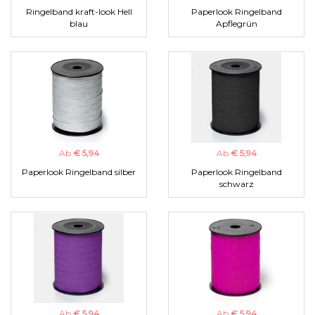
Ringelband kraft-look Hell
Paperlook Ringelband
blau
Apflegrün
Ab
€ 5,94
Ab
€ 5,94
Paperlook Ringelband silber
Paperlook Ringelband
schwarz
Ab
€ 5,94
Ab
€ 5,94