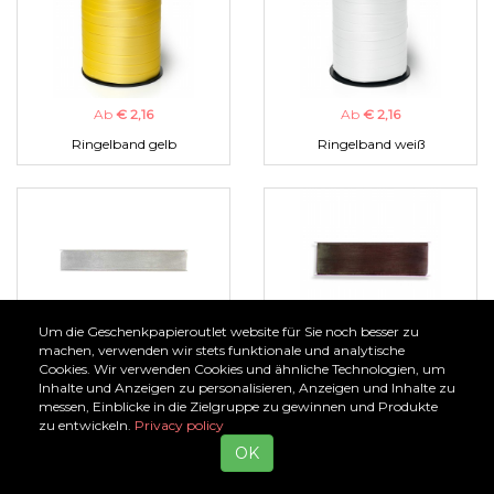
Ab
€ 2,16
Ab
€ 2,16
Ringelband gelb
Ringelband weiß
Um die Geschenkpapieroutlet website für Sie noch besser zu
Ab
€ 1,00
Ab
€ 1,00
machen, verwenden wir stets funktionale und analytische
Cookies. Wir verwenden Cookies und ähnliche Technologien, um
Organzaband silber
Organzaband braun
Inhalte und Anzeigen zu personalisieren, Anzeigen und Inhalte zu
messen, Einblicke in die Zielgruppe zu gewinnen und Produkte
zu entwickeln.
Privacy policy
OK