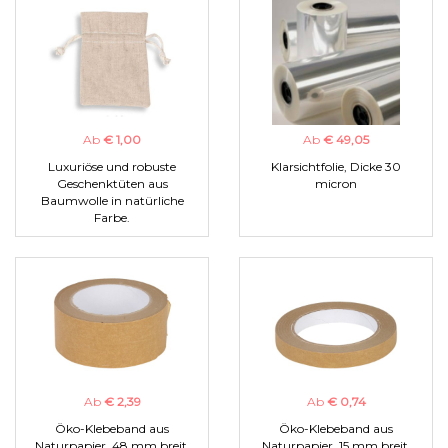
Ab
€ 1,00
Ab
€ 49,05
Luxuriöse und robuste
Klarsichtfolie, Dicke 30
Geschenktüten aus
micron
Baumwolle in natürliche
Farbe.
Ab
€ 2,39
Ab
€ 0,74
Öko-Klebeband aus
Öko-Klebeband aus
Naturpapier, 48 mm breit.
Naturpapier, 15 mm breit.