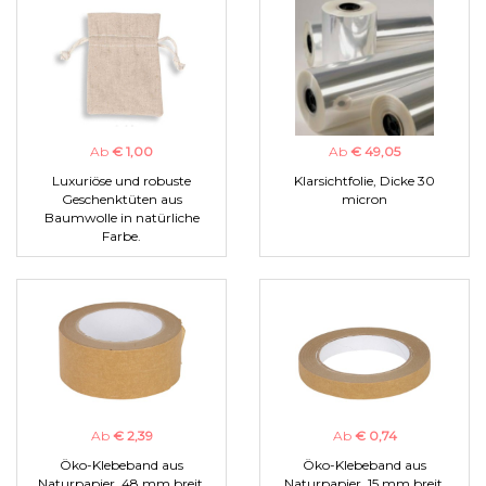
Ab
€ 1,00
Ab
€ 49,05
Luxuriöse und robuste
Klarsichtfolie, Dicke 30
Geschenktüten aus
micron
Baumwolle in natürliche
Farbe.
Ab
€ 2,39
Ab
€ 0,74
Öko-Klebeband aus
Öko-Klebeband aus
Naturpapier, 48 mm breit.
Naturpapier, 15 mm breit.