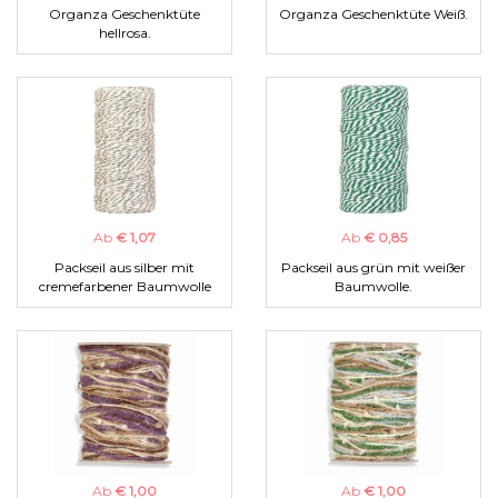
Organza Geschenktüte
Organza Geschenktüte Weiß.
hellrosa.
Ab
€ 1,07
Ab
€ 0,85
Packseil aus silber mit
Packseil aus grün mit weißer
cremefarbener Baumwolle
Baumwolle.
Ab
€ 1,00
Ab
€ 1,00