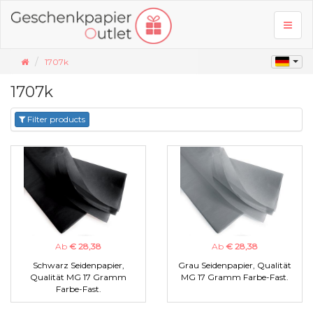
Toggl
naviga
1707k
1707k
Filter products
Ab
€ 28,38
Ab
€ 28,38
Schwarz Seidenpapier,
Grau Seidenpapier, Qualität
Qualität MG 17 Gramm
MG 17 Gramm Farbe-Fast.
Farbe-Fast.