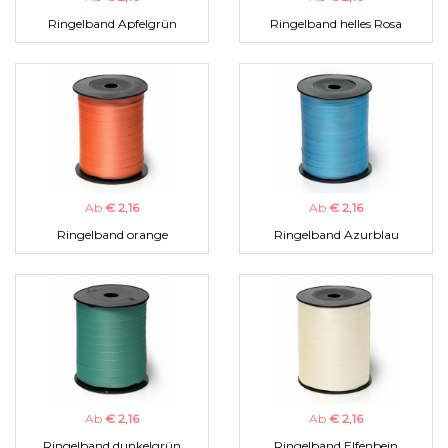
Ringelband Apfelgrün
Ringelband helles Rosa
Ab
€ 2,16
Ab
€ 2,16
Ringelband orange
Ringelband Azurblau
Ab
€ 2,16
Ab
€ 2,16
Ringelband dunkelgrün
Ringelband Elfenbein