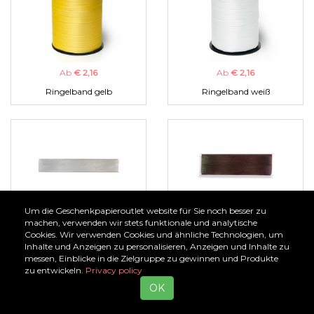
Ab
€ 2,16
Ab
€ 2,16
Ringelband gelb
Ringelband weiß
Um die Geschenkpapieroutlet website für Sie noch besser zu
Ab
€ 1,00
Ab
€ 1,00
machen, verwenden wir stets funktionale und analytische
Cookies. Wir verwenden Cookies und ähnliche Technologien, um
Organzaband silber
Organzaband braun
Inhalte und Anzeigen zu personalisieren, Anzeigen und Inhalte zu
messen, Einblicke in die Zielgruppe zu gewinnen und Produkte
zu entwickeln.
Privacy policy
OK