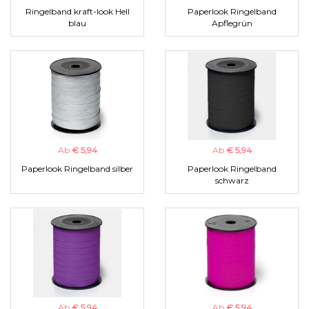
Ringelband kraft-look Hell
Paperlook Ringelband
blau
Apflegrün
Ab
€ 5,94
Ab
€ 5,94
Paperlook Ringelband silber
Paperlook Ringelband
schwarz
Ab
€ 5,94
Ab
€ 5,94