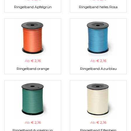
Ringelband Apfelgrün
Ringelband helles Rosa
Ab
€ 2,16
Ab
€ 2,16
Ringelband orange
Ringelband Azurblau
Ab
€ 2,16
Ab
€ 2,16
Ringelband dunkelgrün
Ringelband Elfenbein