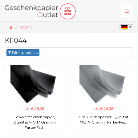
Toggl
naviga
Kl1044
Kl1044
Filter products
Ab
€ 28,38
Ab
€ 28,38
Schwarz Seidenpapier,
Grau Seidenpapier, Qualität
Qualität MG 17 Gramm
MG 17 Gramm Farbe-Fast.
Farbe-Fast.