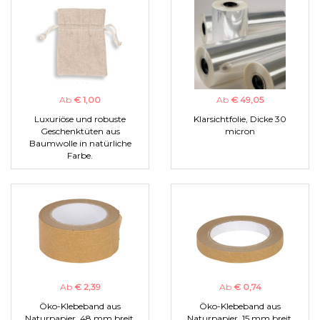
Ab
€ 1,00
Ab
€ 49,05
Luxuriöse und robuste
Klarsichtfolie, Dicke 30
Geschenktüten aus
micron
Baumwolle in natürliche
Farbe.
Ab
€ 2,39
Ab
€ 0,74
Öko-Klebeband aus
Öko-Klebeband aus
Naturpapier, 48 mm breit.
Naturpapier, 15 mm breit.