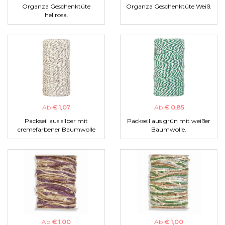
Organza Geschenktüte
Organza Geschenktüte Weiß.
hellrosa.
Ab
€ 1,07
Ab
€ 0,85
Packseil aus silber mit
Packseil aus grün mit weißer
cremefarbener Baumwolle
Baumwolle.
Ab
€ 1,00
Ab
€ 1,00