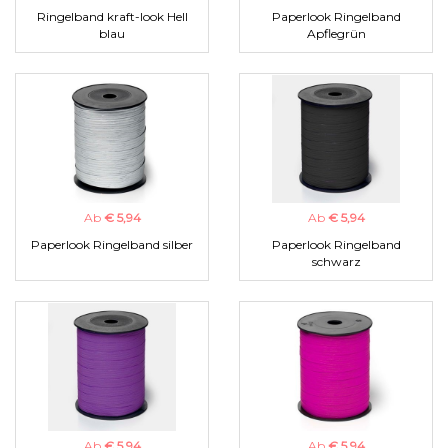
Ringelband kraft-look Hell
Paperlook Ringelband
blau
Apflegrün
Ab
€ 5,94
Ab
€ 5,94
Paperlook Ringelband silber
Paperlook Ringelband
schwarz
Ab
€ 5,94
Ab
€ 5,94