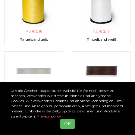
Ab
€ 2,16
Ab
€ 2,16
Ringelband gelb
Ringelband weiß
Um die Geschenkpapieroutlet website für Sie noch besser zu
Ab
€ 1,00
Ab
€ 1,00
machen, verwenden wir stets funktionale und analytische
Cookies. Wir verwenden Cookies und ähnliche Technologien, um
Organzaband silber
Organzaband braun
Inhalte und Anzeigen zu personalisieren, Anzeigen und Inhalte zu
messen, Einblicke in die Zielgruppe zu gewinnen und Produkte
zu entwickeln.
Privacy policy
OK