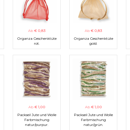
Ab
€ 0,83
Ab
€ 0,83
Organza Geschenktüte
Organza Geschenktüte
rot.
gold.
Ab
€ 1,00
Ab
€ 1,00
Packseil Jute und Wolle
Packseil Jute und Wolle
Farbmischung
Farbmischung
natur/purpur.
natur/grün.