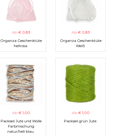
Ab
€ 0,83
Ab
€ 0,83
Organza Geschenktüte
Organza Geschenktüte
hellrosa.
Weiß.
Ab
€ 1,00
Ab
€ 1,00
Packseil Jute und Wolle
Packseil grün Jute.
Farbmischung
natur/hell blau.