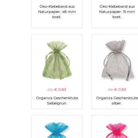
Öko-Klebeband aus
Öko-Klebeband aus
Naturpapier, 48 mm
Naturpapier, 15 mm
breit.
breit.
Ab
€ 0,83
Ab
€ 0,83
Organza Geschenktüte
Organza Geschenktüte
Salbeigrün.
silber.