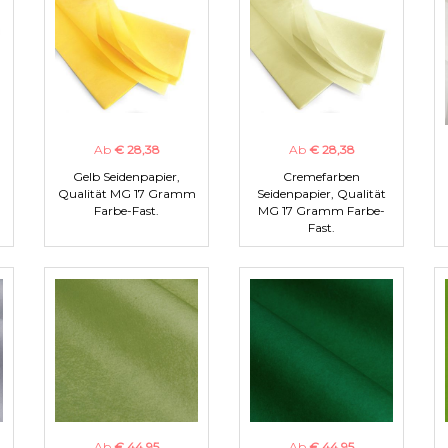
Ab
€ 28,38
Ab
€ 28,38
Gelb Seidenpapier,
Cremefarben
m
Qualität MG 17 Gramm
Seidenpapier, Qualität
Farbe-Fast.
MG 17 Gramm Farbe-
Fast.
Ab
€ 44,95
Ab
€ 44,95