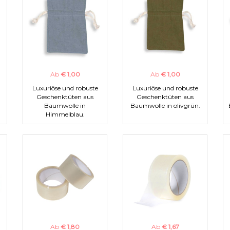
Ab
€ 1,00
Ab
€ 1,00
Luxuriöse und robuste
Luxuriöse und robuste
Geschenktüten aus
Geschenktüten aus
Baumwolle in
Baumwolle in olivgrün.
Himmelblau.
Ab
€ 1,80
Ab
€ 1,67