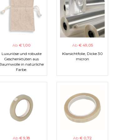
Ab
€ 1,00
Ab
€ 49,05
Luxuriöse und robuste
Klarsichtfolie, Dicke 30
Geschenktüten aus
micron
Baumwolle in natürliche
Farbe.
Ab
€ 9,18
Ab
€ 0,72