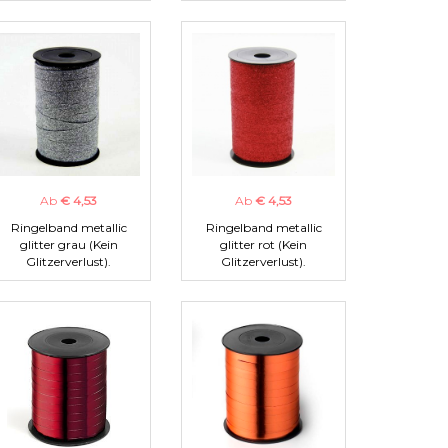
Ab
€ 4,53
Ab
€ 4,53
Ringelband metallic
Ringelband metallic
glitter grau (Kein
glitter rot (Kein
Glitzerverlust).
Glitzerverlust).