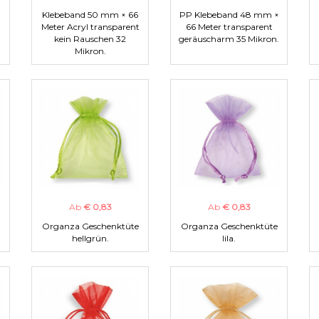
Klebeband 50 mm × 66
PP Klebeband 48 mm ×
Meter Acryl transparent
66 Meter transparent
kein Rauschen 32
geräuscharm 35 Mikron.
Mikron.
Ab
€ 0,83
Ab
€ 0,83
Organza Geschenktüte
Organza Geschenktüte
hellgrün.
lila.