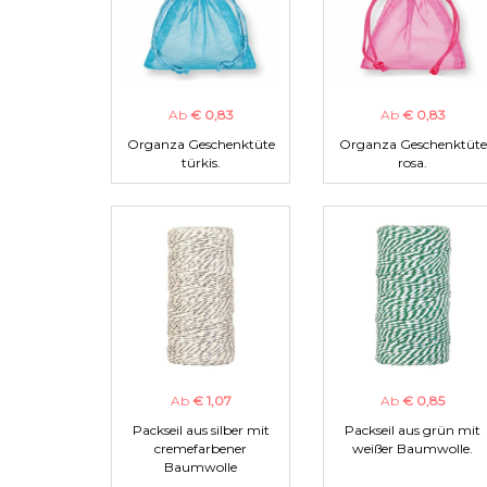
Ab
€ 0,83
Ab
€ 0,83
Organza Geschenktüte
Organza Geschenktüte
türkis.
rosa.
Ab
€ 1,07
Ab
€ 0,85
Packseil aus silber mit
Packseil aus grün mit
cremefarbener
weißer Baumwolle.
Baumwolle