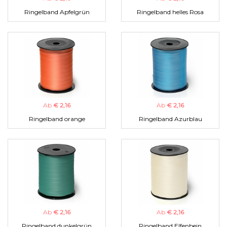
Ringelband Apfelgrün
Ringelband helles Rosa
Ab
€ 2,16
Ab
€ 2,16
Ringelband orange
Ringelband Azurblau
Ab
€ 2,16
Ab
€ 2,16
Ringelband dunkelgrün
Ringelband Elfenbein