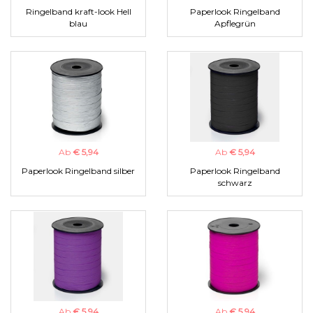
Ringelband kraft-look Hell
Paperlook Ringelband
blau
Apflegrün
Ab
€ 5,94
Ab
€ 5,94
Paperlook Ringelband silber
Paperlook Ringelband
schwarz
Ab
€ 5,94
Ab
€ 5,94