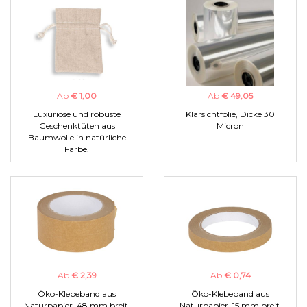
Ab
€ 1,00
Ab
€ 49,05
Luxuriöse und robuste
Klarsichtfolie, Dicke 30
Geschenktüten aus
Micron
Baumwolle in natürliche
Farbe.
Ab
€ 2,39
Ab
€ 0,74
Öko-Klebeband aus
Öko-Klebeband aus
Naturpapier, 48 mm breit.
Naturpapier, 15 mm breit.