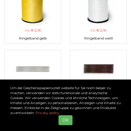
Ab
€ 2,16
Ab
€ 2,16
Ringelband gelb
Ringelband weiß
Um die Geschenkpapieroutlet website für Sie noch besser zu
Ab
€ 1,00
Ab
€ 1,00
machen, verwenden wir stets funktionale und analytische
Cookies. Wir verwenden Cookies und ähnliche Technologien, um
Organzaband silber
Organzaband braun
Inhalte und Anzeigen zu personalisieren, Anzeigen und Inhalte zu
messen, Einblicke in die Zielgruppe zu gewinnen und Produkte
zu entwickeln.
Privacy policy
OK