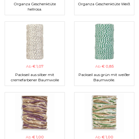
Organza Geschenktüte
Organza Geschenktüte Weiß.
hellrosa.
Ab
€ 1,07
Ab
€ 0,85
Packseil aus silber mit
Packseil aus grün mit weißer
cremefarbener Baumwolle
Baumwolle.
Ab
€ 1,00
Ab
€ 1,00