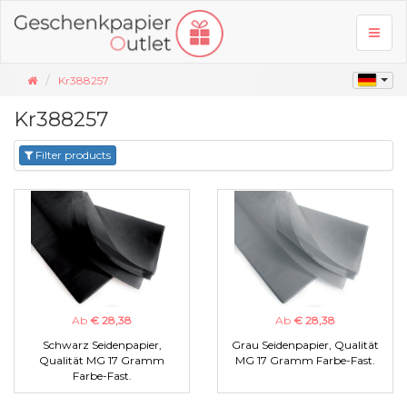
Toggl
naviga
Kr388257
Kr388257
Filter products
Ab
€ 28,38
Ab
€ 28,38
Schwarz Seidenpapier,
Grau Seidenpapier, Qualität
Qualität MG 17 Gramm
MG 17 Gramm Farbe-Fast.
Farbe-Fast.