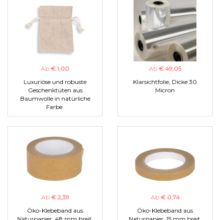
Ab
€ 1,00
Ab
€ 49,05
Luxuriöse und robuste
Klarsichtfolie, Dicke 30
Geschenktüten aus
Micron
Baumwolle in natürliche
Farbe.
Ab
€ 2,39
Ab
€ 0,74
Öko-Klebeband aus
Öko-Klebeband aus
Naturpapier, 48 mm breit.
Naturpapier, 15 mm breit.