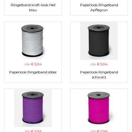
Ringelband kraft-look Hell
Paperlook Ringelband
blau
Apflegrün
Ab
€ 5,94
Ab
€ 5,94
Paperlook Ringelband silber
Paperlook Ringelband
schwarz
Ab
€ 5,94
Ab
€ 5,94