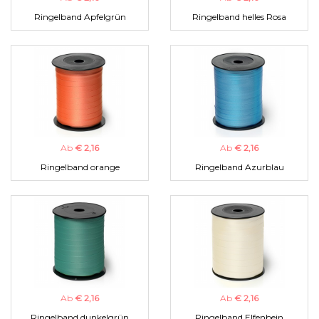
Ringelband Apfelgrün
Ringelband helles Rosa
Ab
€ 2,16
Ab
€ 2,16
Ringelband orange
Ringelband Azurblau
Ab
€ 2,16
Ab
€ 2,16
Ringelband dunkelgrün
Ringelband Elfenbein