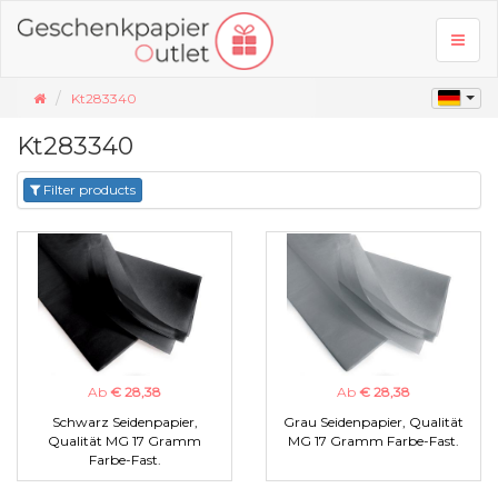
Toggl
naviga
Kt283340
Kt283340
Filter products
Ab
€ 28,38
Ab
€ 28,38
Schwarz Seidenpapier,
Grau Seidenpapier, Qualität
Qualität MG 17 Gramm
MG 17 Gramm Farbe-Fast.
Farbe-Fast.