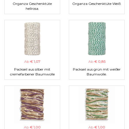
Organza Geschenktüte
Organza Geschenktüte Weiß.
hellrosa.
Ab
€ 1,07
Ab
€ 0,85
Packseil aus silber mit
Packseil aus grün mit weißer
cremefarbener Baumwolle
Baumwolle.
Ab
€ 1,00
Ab
€ 1,00