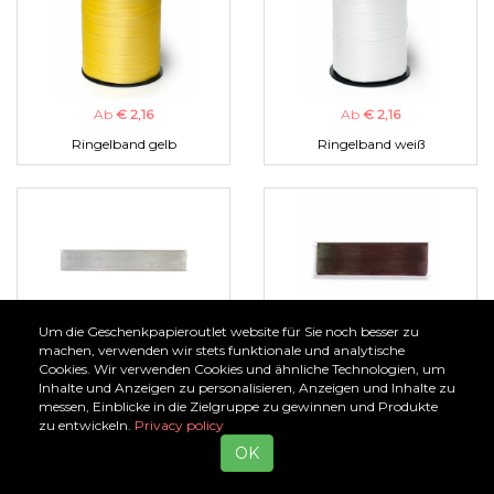
Ab
€ 2,16
Ab
€ 2,16
Ringelband gelb
Ringelband weiß
Um die Geschenkpapieroutlet website für Sie noch besser zu
Ab
€ 1,00
Ab
€ 1,00
machen, verwenden wir stets funktionale und analytische
Cookies. Wir verwenden Cookies und ähnliche Technologien, um
Organzaband silber
Organzaband braun
Inhalte und Anzeigen zu personalisieren, Anzeigen und Inhalte zu
messen, Einblicke in die Zielgruppe zu gewinnen und Produkte
zu entwickeln.
Privacy policy
OK