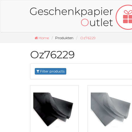
Home
Produkten
Oz76229
Oz76229
Filter products