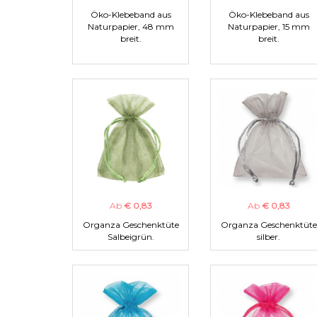
Öko-Klebeband aus
Öko-Klebeband aus
Naturpapier, 48 mm
Naturpapier, 15 mm
breit.
breit.
Ab
€ 0,83
Ab
€ 0,83
Organza Geschenktüte
Organza Geschenktüte
Salbeigrün.
silber.