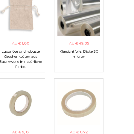
Ab
€ 1,00
Ab
€ 49,05
Luxuriöse und robuste
Klarsichtfolie, Dicke 30
Geschenktüten aus
micron
Baumwolle in natürliche
Farbe.
Ab
€ 9,18
Ab
€ 0,72