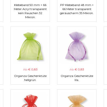
Klebeband 50 mm × 66
PP Klebeband 48 mm ×
Meter Acryl transparent
66 Meter transparent
kein Rauschen 32
geräuscharm 35 Mikron.
Mikron.
Ab
€ 0,83
Ab
€ 0,83
Organza Geschenktüte
Organza Geschenktüte
hellgrün.
lila.