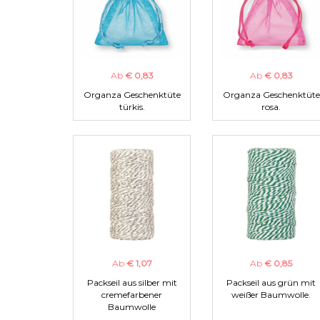
Ab
€ 0,83
Ab
€ 0,83
Organza Geschenktüte
Organza Geschenktüte
türkis.
rosa.
Ab
€ 1,07
Ab
€ 0,85
Packseil aus silber mit
Packseil aus grün mit
cremefarbener
weißer Baumwolle.
Baumwolle