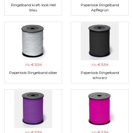
Ringelband kraft-look Hell
Paperlook Ringelband
blau
Apflegrün
Ab
€ 5,94
Ab
€ 5,94
Paperlook Ringelband silber
Paperlook Ringelband
schwarz
Ab
€ 5,94
Ab
€ 5,94