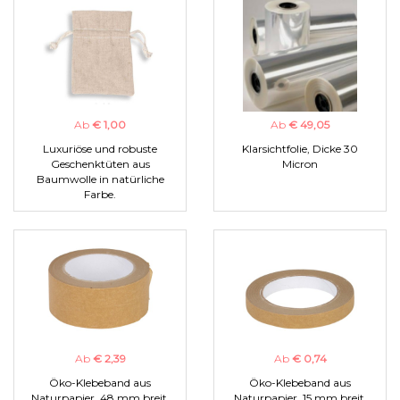
Ab
€ 1,00
Ab
€ 49,05
Luxuriöse und robuste
Klarsichtfolie, Dicke 30
Geschenktüten aus
Micron
Baumwolle in natürliche
Farbe.
Ab
€ 2,39
Ab
€ 0,74
Öko-Klebeband aus
Öko-Klebeband aus
Naturpapier, 48 mm breit.
Naturpapier, 15 mm breit.