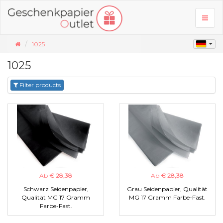
Toggl
naviga
1025
1025
Filter products
Ab
€ 28,38
Ab
€ 28,38
Schwarz Seidenpapier,
Grau Seidenpapier, Qualität
Qualität MG 17 Gramm
MG 17 Gramm Farbe-Fast.
Farbe-Fast.