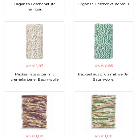
Organza Geschenktüte
Organza Geschenktüte Weiß.
hellrosa.
Ab
€ 1,07
Ab
€ 0,85
Packseil aus silber mit
Packseil aus grün mit weißer
cremefarbener Baumwolle
Baumwolle.
Ab
€ 1,00
Ab
€ 1,00