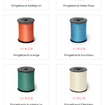
Ringelband Apfelgrün
Ringelband helles Rosa
Ab
€ 2,16
Ab
€ 2,16
Ringelband orange
Ringelband Azurblau
Ab
€ 2,16
Ab
€ 2,16
Ringelband dunkelgrün
Ringelband Elfenbein