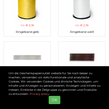
Ab
€ 2,16
Ab
€ 2,16
Ringelband gelb
Ringelband weiß
Um die Geschenkpapieroutlet website für Sie noch besser zu
Ab
€ 1,00
Ab
€ 1,00
machen, verwenden wir stets funktionale und analytische
Cookies. Wir verwenden Cookies und ähnliche Technologien, um
Organzaband silber
Organzaband braun
Inhalte und Anzeigen zu personalisieren, Anzeigen und Inhalte zu
messen, Einblicke in die Zielgruppe zu gewinnen und Produkte
zu entwickeln.
Privacy policy
OK