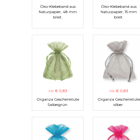
Öko-Klebeband aus
Öko-Klebeband aus
Naturpapier, 48 mm
Naturpapier, 15 mm
breit.
breit.
Ab
€ 0,83
Ab
€ 0,83
Organza Geschenktüte
Organza Geschenktüte
Salbeigrün.
silber.