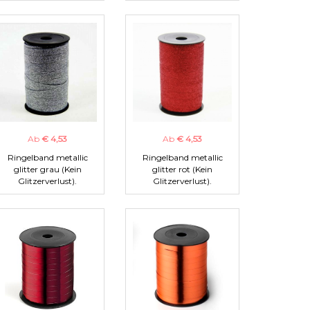
Ab
€ 4,53
Ab
€ 4,53
Ringelband metallic
Ringelband metallic
glitter grau (Kein
glitter rot (Kein
Glitzerverlust).
Glitzerverlust).