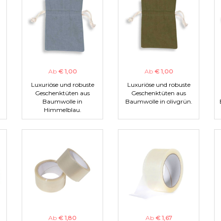
Ab
€ 1,00
Ab
€ 1,00
Luxuriöse und robuste
Luxuriöse und robuste
Geschenktüten aus
Geschenktüten aus
Baumwolle in
Baumwolle in olivgrün.
Himmelblau.
Ab
€ 1,80
Ab
€ 1,67