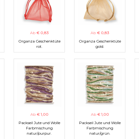
Ab
€ 0,83
Ab
€ 0,83
Organza Geschenktüte
Organza Geschenktüte
rot.
gold.
Ab
€ 1,00
Ab
€ 1,00
Packseil Jute und Wolle
Packseil Jute und Wolle
Farbmischung
Farbmischung
natur/purpur.
natur/grün.