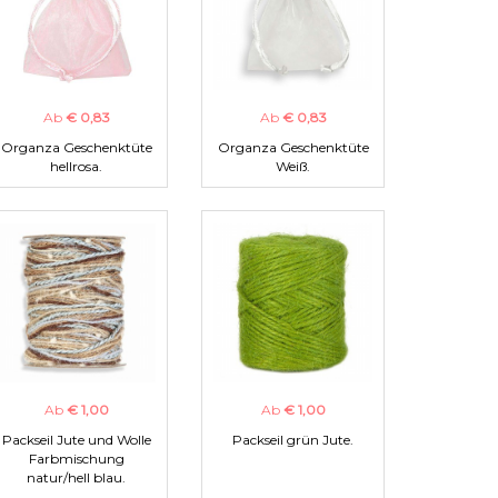
Ab
€ 0,83
Ab
€ 0,83
Organza Geschenktüte
Organza Geschenktüte
hellrosa.
Weiß.
Ab
€ 1,00
Ab
€ 1,00
Packseil Jute und Wolle
Packseil grün Jute.
Farbmischung
natur/hell blau.