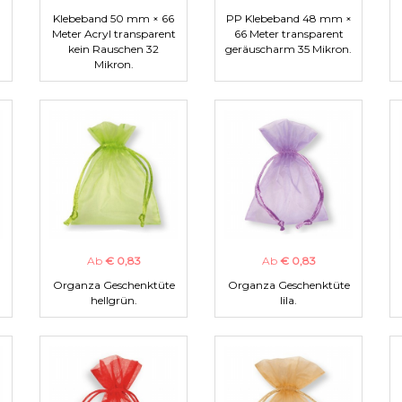
Klebeband 50 mm × 66
PP Klebeband 48 mm ×
Meter Acryl transparent
66 Meter transparent
kein Rauschen 32
geräuscharm 35 Mikron.
Mikron.
Ab
€ 0,83
Ab
€ 0,83
Organza Geschenktüte
Organza Geschenktüte
hellgrün.
lila.