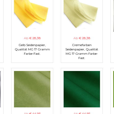
Ab
€ 28,38
Ab
€ 28,38
Gelb Seidenpapier,
Cremefarben
m
Qualität MG 17 Gramm
Seidenpapier, Qualität
Farbe-Fast.
MG 17 Gramm Farbe-
Fast.
Ab
€ 44,95
Ab
€ 44,95