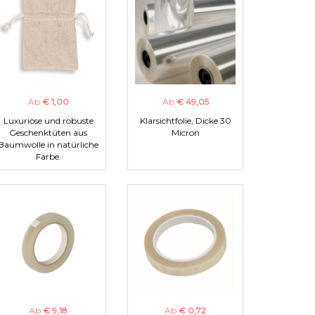
Ab
€ 1,00
Ab
€ 49,05
Luxuriöse und robuste
Klarsichtfolie, Dicke 30
Geschenktüten aus
Micron
Baumwolle in natürliche
Farbe.
Ab
€ 9,18
Ab
€ 0,72