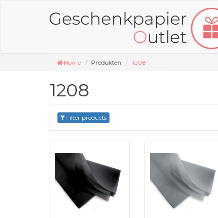
Home
Produkten
1208
1208
Filter products