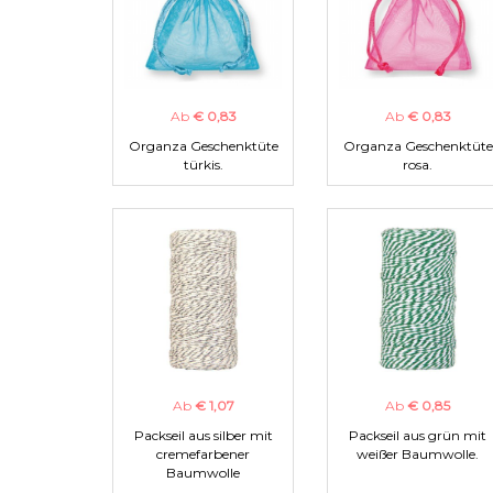
Ab
€ 0,83
Ab
€ 0,83
Organza Geschenktüte
Organza Geschenktüte
türkis.
rosa.
Ab
€ 1,07
Ab
€ 0,85
Packseil aus silber mit
Packseil aus grün mit
cremefarbener
weißer Baumwolle.
Baumwolle